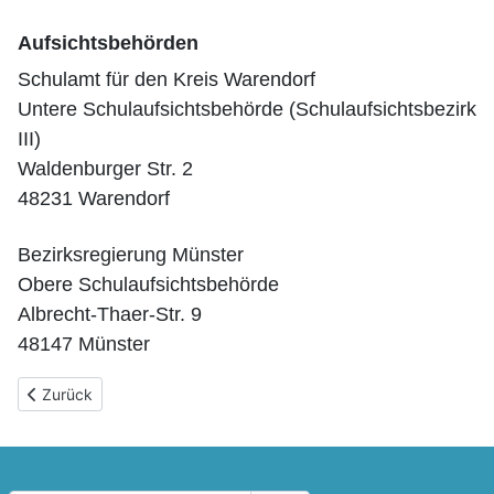
Aufsichtsbehörden
Schulamt für den Kreis Warendorf
Untere Schulaufsichtsbehörde (Schulaufsichtsbezirk
III)
Waldenburger Str. 2
48231 Warendorf
Bezirksregierung Münster
Obere Schulaufsichtsbehörde
Albrecht-Thaer-Str. 9
48147 Münster
Vorheriger Beitrag: Start des Förderprogramms "Startchance B
Zurück